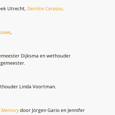
eek Utrecht,
Deirdre Carasso
.
Jouwe
,
emeester Dijksma en wethouder
rgemeester.
thouder Linda Voortman.
f Memory
door Jörgen Gario en Jennifer