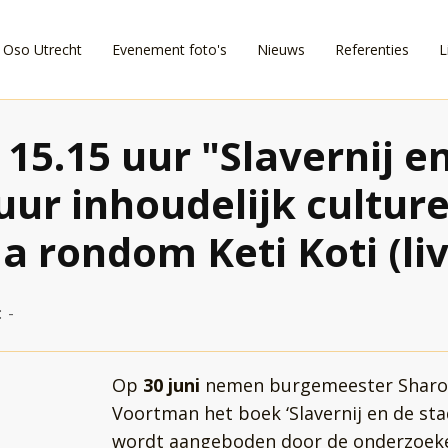
i Oso Utrecht
Evenement foto's
Nieuws
Referenties
L
15.15 uur "Slavernij e
uur inhoudelijk culture
rondom Keti Koti (li
:
-
Op
30 juni
nemen burgemeester Sharon
Voortman het boek ‘Slavernij en de sta
wordt aangeboden door de onderzoeker