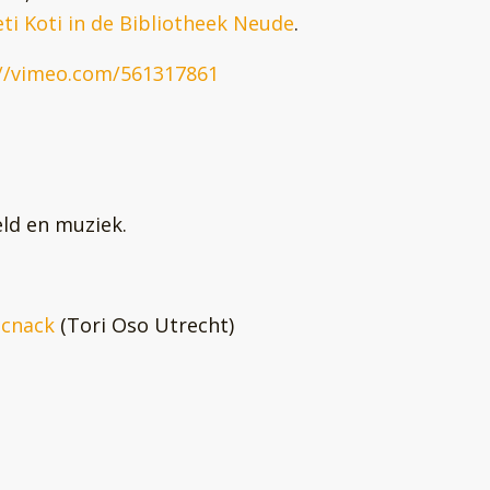
eti Koti in de Bibliotheek Neude
.
://vimeo.com/561317861
eld en muziek.
acnack
(Tori Oso Utrecht)